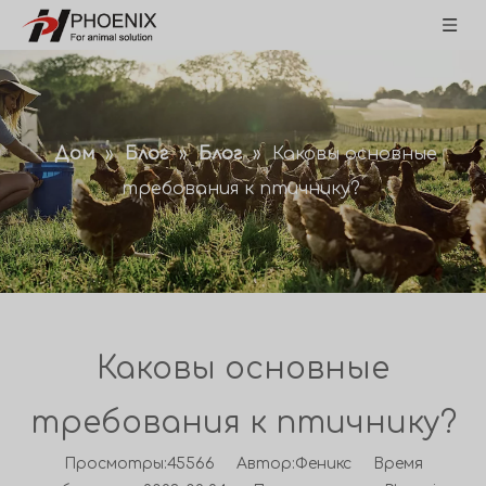
Дом
»
Блог
»
Блог
»
Каковы основные
требования к птичнику?
Каковы основные
требования к птичнику?
Просмотры:
45566
Автор:Феникс Время