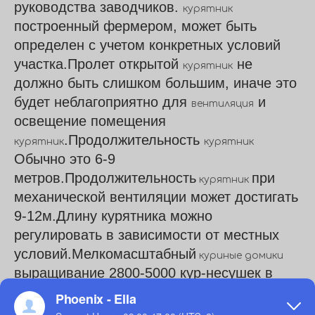
руководства заводчиков.
курятник
построенный фермером, может быть
определен с учетом конкретных условий
участка.Пролет открытой
не
курятник
должно быть слишком большим, иначе это
будет неблагоприятно для
и
вентиляция
освещение помещения
.Продолжительность
курятник
курятник
Обычно это 6-9
метров.Продолжительность
при
курятник
механической вентиляции может достигать
9-12м.Длину курятника можно
регулировать в зависимости от местных
условий.Мелкомасштабный
куриные домики
выращивание 2800-5000 кур-несушек в
Может быть спроектирован
куриные клетки
шириной 7-8 м и длиной 33-53 м.Крупные и