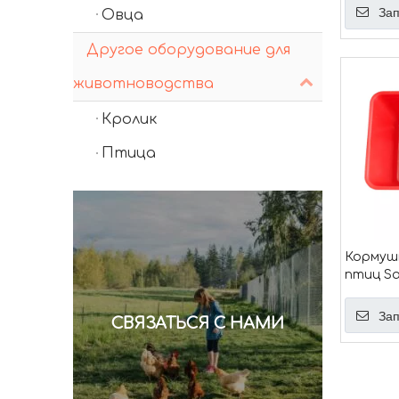
двойны
Зап
Овца
Другое оборудование для
животноводства
Кролик
Птица
Кормушк
птиц Sa
Зап
СВЯЗАТЬСЯ С НАМИ
»