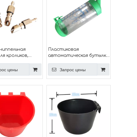
ниппельная
Пластиковая
ля кроликов,
автоматическая бутылка
а, ниппельная
для питья из соски для
ля грызунов,
домашних животных,
рос цены
Запрос цены
я ниппельная
кролика, 500 мл,
onnect, PH 68
подвесного типа для
мышей-хомяков, кроликов,
шиншилл, PH-126