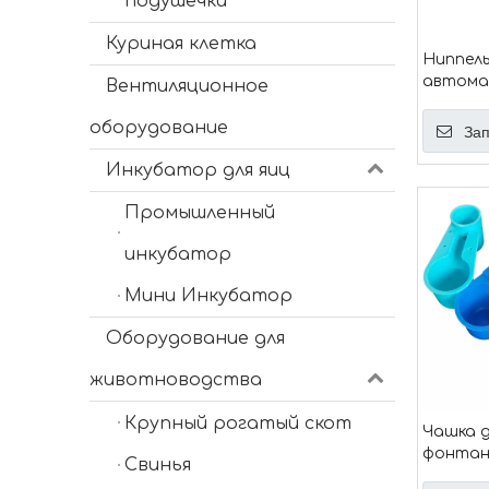
подушечки
Куриная клетка
Ниппель
автома
Вентиляционное
система
грызуно
оборудование
Зап
курицы,
Инкубатор для яиц
Промышленный
инкубатор
Мини Инкубатор
Оборудование для
животноводства
Крупный рогатый скот
Чашка д
фонтанч
Свинья
попугай