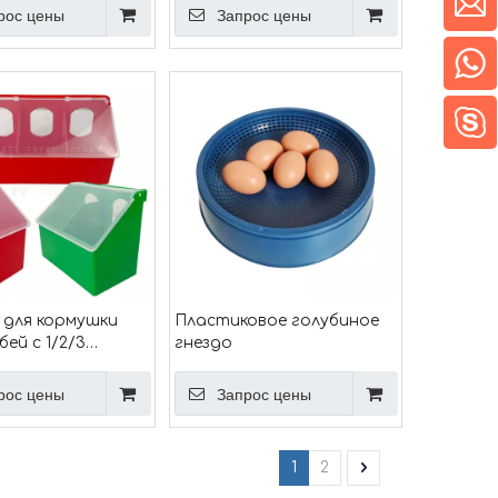
ная поилка для
перепелка, кормушка для
рос цены
Запрос цены
чашка для
воды, двойная поилка для
в, поилка для
птиц, чашка PH-54
оилка Ph-53
 для кормушки
Пластиковое голубиное
бей с 1/2/3
гнездо
тиями
рос цены
Запрос цены
1
2