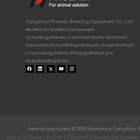
Cangzhou Phoenix Breeding Equipment Co., Ltd
является профессиональным
производителем и экспортером, который
занимается проектированием, разработкой
и производством оборудования для
животноводства.
Авторские права

2020 Компания Cangzhou Ph
Дом
|
О
|
Блог
|
Услуга
|
Скачать
|
Поилка для куриных