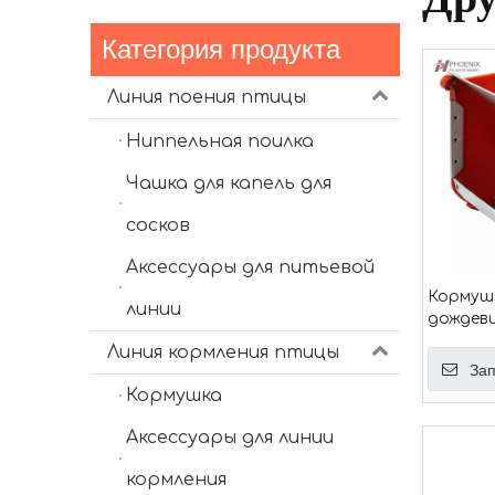
Категория продукта
Линия поения птицы
Ниппельная поилка
Чашка для капель для
сосков
Аксессуары для питьевой
Кормушк
линии
дождеви
клапано
Линия кормления птицы
галлон 
Зап
Кормушка
Аксессуары для линии
кормления