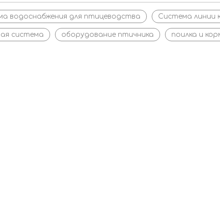
ма водоснабжения для птицеводства
Система линии 
вая система
оборудование птичника
поилка и кор