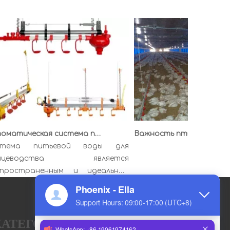
Автоматическая система питьевой воды
Важность 
ема питьевой воды для
цеводства является
остраненным и идеальным
ованием для питье...
КАТЕГОРИЯ ПРОДУКТА