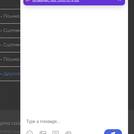
Поилка для куриных сосков
Система водоснабжения для птицеводства
Система линии кормления птицы
Поилка и кормушка для курицы
Другое сельскохозяйственное оборудование
арта сайта
Индекс
Питаться от
ESEO
JXRUN
тема линии кормления птицы
|
Поилка и кормушка для