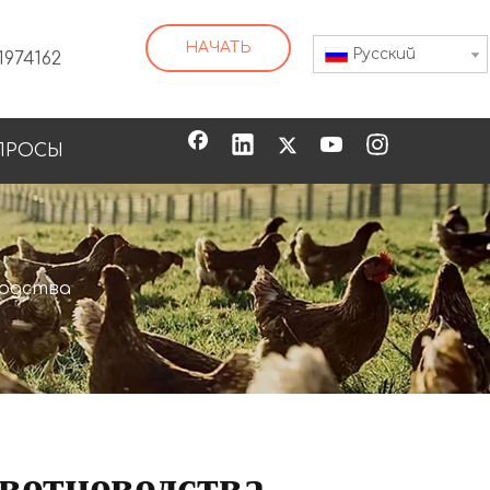
НАЧАТЬ
Pусский
1974162
ПРОСЫ
водства
ивотноводства