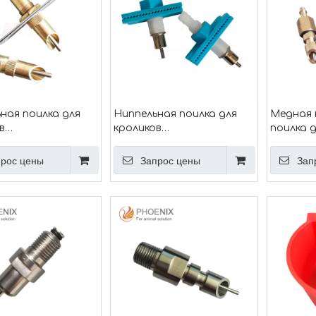
ная поилка для
Ниппельная поилка для
Медная 
в
кроликов
поилка д
тическая
Автоматическая
кормушк
ная поилка для
ниппельная поилка для
поилка д
рос цены
Запрос цены
Зап
в, SS Кроличья
кроликов Ph-66
латунна
ная поилка Ph-64
поилка C