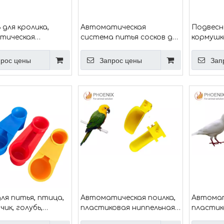
 для кролика,
Автоматическая
Подвесн
тическая
система питья сосков для
кормушк
 поения для
поилки сосков кролика-
ведро, к
в, ниппель для
грызуна PH-112
кормушк
рос цены
Запрос цены
Зап
 птицы PH-114
ля питья, птица,
Автоматическая поилка,
Автомат
ик, голубь,
пластиковая ниппельная
пластик
, чаши для воды с
поилка для курицы, поилка
голубя, 