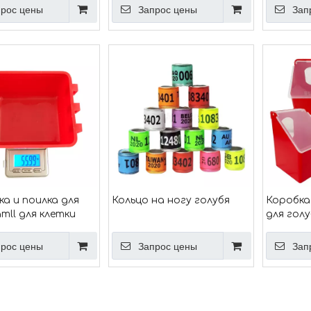
м ртом
для перепелов, чашка для
ниппель
рос цены
Запрос цены
Зап
птицы, поилка Ph-52
курицы, 
перепело
птицы, п
а и поилка для
Кольцо на ногу голубя
Коробка
mll для клетки
для голу
отверс
рос цены
Запрос цены
Зап