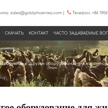

чта:
sales@goldphoenixa.com
|
Телефон:
+86 1906
СКАЧАТЬ
КОНТАКТ
ЧАСТО ЗАДАВАЕМЫЕ ВО
Продукты
»
Другое оборудование для животно
гое оборудование для ж