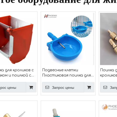
а для кроликов с
Подвесные клетки
Поилка д
ком и поилкой с
Пластиковая поилка для
кролико
м, 6,5 фунтов / 1
кроликов
автома
PH-149
Автоматическая поилка
латунна
рос цены
Запрос цены
Зап
для кроликов Ниппельная
поилка 
поилка для кроликов PH-
129