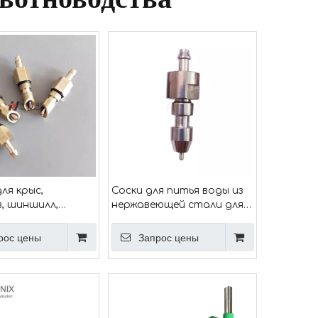
ля крыс,
Соски для питья воды из
в, шиншилл,
нержавеющей стали для
тическая
кроликов, поилки и
я ниппельная
кормушки для птицы PH-
рос цены
Запрос цены
для мыши
135