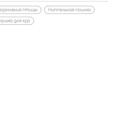
кормления птицы
Ниппельная поилка
мушка для кур