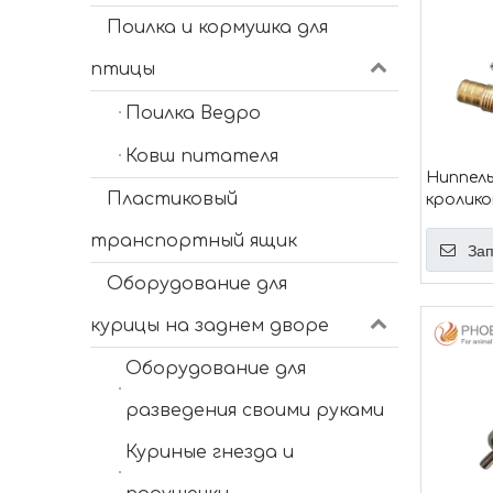
Поилка и кормушка для
птицы
Поилка Ведро
Ковш питателя
Ниппель
Пластиковый
кролико
Автома
транспортный ящик
ниппель
Зап
кролико
Оборудование для
ниппель
курицы на заднем дворе
Оборудование для
разведения своими руками
Куриные гнезда и