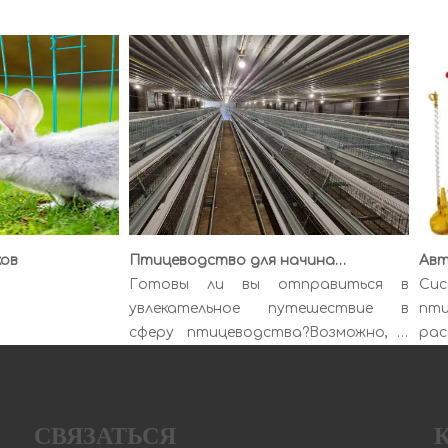
Птицеводство для начинающих: с чего начать
Готовы ли вы отправиться в
Сист
увлекательное путешествие в
пти
сферу птицеводства?Возможно, у
распр
вас были идилл...
оборуд
СВЯЗАТЬСЯ