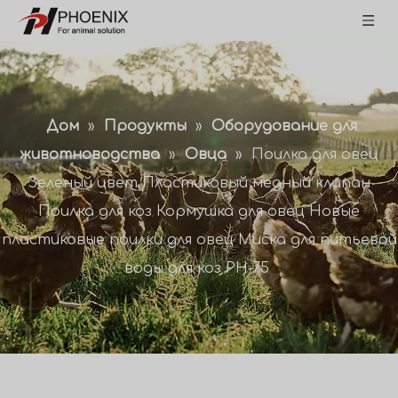
Дом
»
Продукты
»
Оборудование для
животноводства
»
Овца
»
Поилка для овец
Зеленый цвет Пластиковый медный клапан
Поилка для коз Кормушка для овец Новые
пластиковые поилки для овец Миска для питьевой
воды для коз PH-75