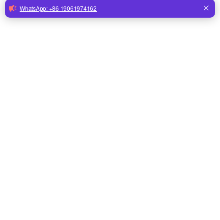
Обзор
Наименование товара
Поилка для о
Материал
Корпус чаши 
клапаном
Применимый
В основном п
рогатого ско
Диаметр
18,5 см
Функции
Уникальный д
головы овцы,
гигиеничност
практичност
Описание продукта