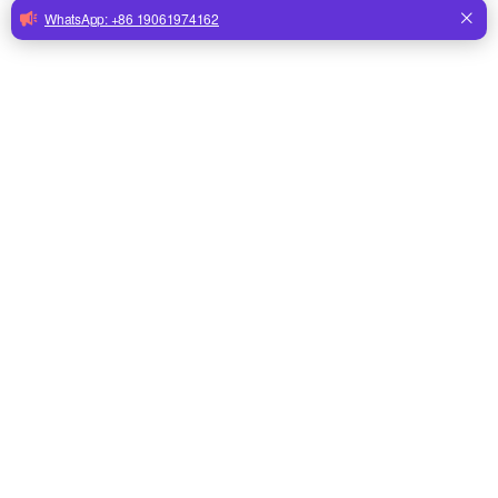
3).Усилить управление после смешивания
После подмешивания племенных петухов в
куриное стадо при неправильном менеджменте
однородность петухов снизится, образуя три
группы: крупнорослые, средние и
низкорослые.В это время следует исключить
слишком крупных и низкорослых петухов, а
средних оставить в качестве основной группы.
Во время производства необходимо каждый
день внимательно наблюдать за кормовым
поведением петухов и обращать внимание на
следующие детали: во-первых, убедитесь, что
петухи как можно скорее после смешивания