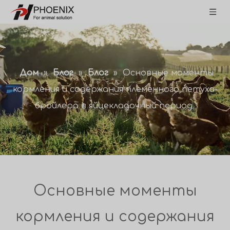
Дом
»
Блог
»
Блог
»
Основные моменты
кормления и содержания племенного петуха-
бройлера в яйцекладочный период
Основные моменты
кормления и содержания