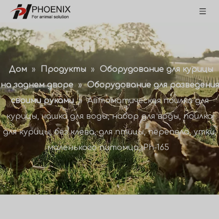
Дом
»
Продукты
»
Оборудование для курицы
на заднем дворе
»
Оборудование для разведения
своими руками
»
Автоматическая поилка для
курицы, чашка для воды, набор для воды, поилка
для курицы, без клева, для птицы, перепела, утки,
маленького питомца, Ph-165