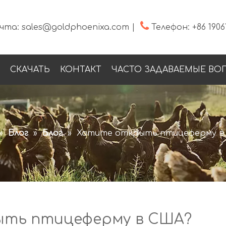

чта:
sales@goldphoenixa.com
|
Телефон:
+86 1906
СКАЧАТЬ
КОНТАКТ
ЧАСТО ЗАДАВАЕМЫЕ ВО
»
Блог
»
Блог
»
Хотите открыть птицеферму в
ть птицеферму в США?