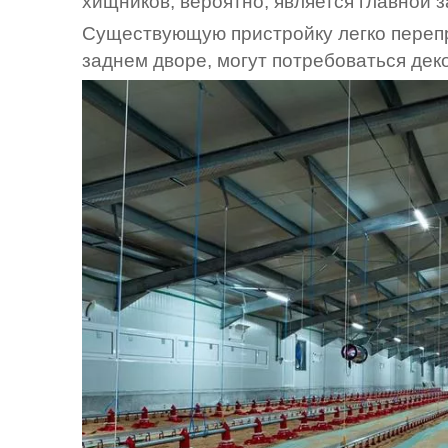
хищников, вероятно, является главной з
Существующую пристройку легко перепр
заднем дворе, могут потребоваться де