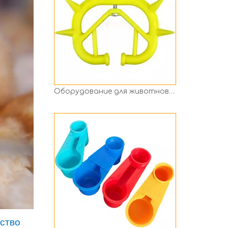
Чашка для питья, птица, фонтанчик, голубь, попугай, чаши для воды с двойным ртом
ство