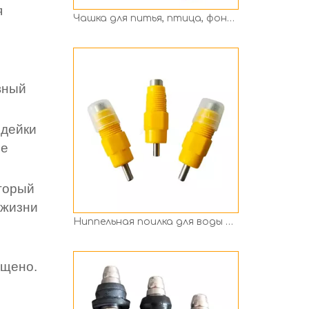
я
Ниппельная поилка для воды для птицы Ph-01 с конусным клапаном Autoamtic
вный
ндейки
не
торый
 жизни
ПХ-05 Нержавеющая сталь 304 Нажимает поилку сосков для птицы для птицы
ещено.