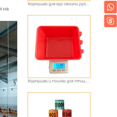
Кормушка и поилка для птиц Samll для клетки
я на
Кольцо на ногу голубя