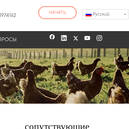
НАЧАТЬ
Pусский
1974162
ПРОСЫ
Пластиковое голубиное гнездо
 США?
сопутствующие