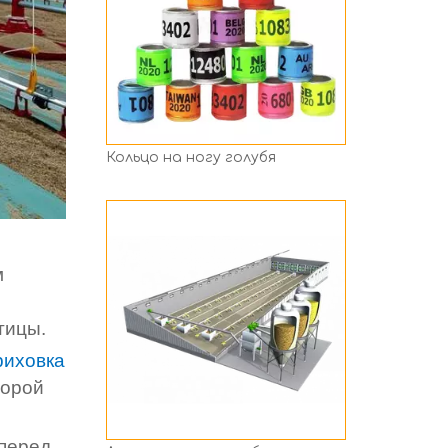
Автоматическое оборудование для разведения кур
м
тицы.
риховка
торой
 перед