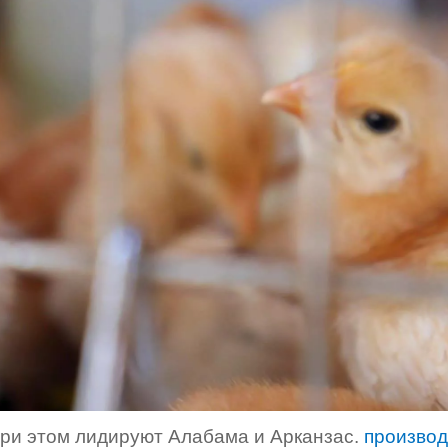
при этом лидируют Алабама и Арканзас.
производ