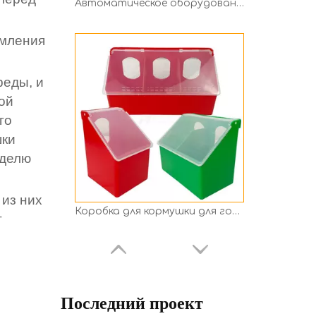
Коробка для кормушки для голубей с 1/2/3 отверстиями
рмления
реды, и
ой
го
шки
еделю
 из них
Автоматическая система кормления Линия кормления и поения птицы
т
Последний проект