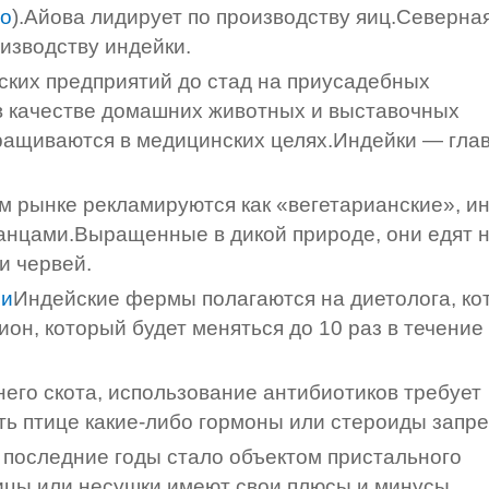
со
).Айова лидирует по производству яиц.Северна
изводству индейки.
ских предприятий до стад на приусадебных
в качестве домашних животных и выставочных
ыращиваются в медицинских целях.Индейки — гла
м рынке рекламируются как «вегетарианские», и
ианцами.Выращенные в дикой природе, они едят 
и червей.
ии
Индейские фермы полагаются на диетолога, ко
ион, который будет меняться до 10 раз в течение
него скота, использование антибиотиков требует
ть птице какие-либо гормоны или стероиды запр
последние годы стало объектом пристального
ицы или несушки имеют свои плюсы и минусы.