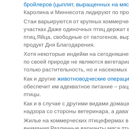
бройлеров (цыплят, выращенных на мя
Каролина и Миннесота лидируют по про
Стаи варьируются от крупных коммерче
участках.Даже одиночных птиц держат 
птиц.Яйца, свободные от патогенов, в
продукт Дня Благодарения.
Хотя некоторые индейки на сегодняшне
по своей природе не являются вегетар
только растительность, но и насекомых 
Как и другие
животноводческие операц
обеспечит им адекватное питание – рац
птицы.
Как и в случае с другими видами домаш
надзора со стороны ветеринара, а дава
Жилье на коммерческих птицефермах в 
внимания.Различные варианты мяса пт