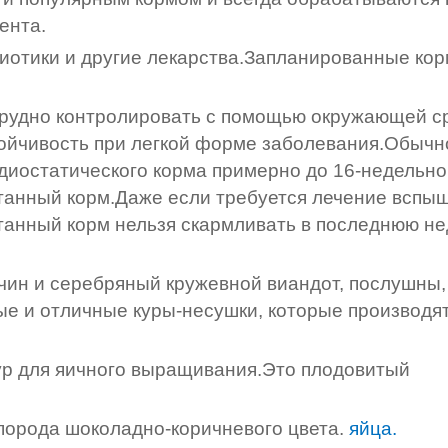
ента.
биотики и другие лекарства.Запланированные ко
 трудно контролировать с помощью окружающей с
тойчивость при легкой форме заболевания.Обычн
идиостатического корма примерно до 16-недельно
отанный корм.Даже если требуется лечение вспы
танный корм нельзя скармливать в последнюю н
чин и серебряный кружевной виандот, послушны,
е и отличные куры-несушки, которые производя
кур для яичного выращивания.Это плодовитый
орода шоколадно-коричневого цвета.
яйца.