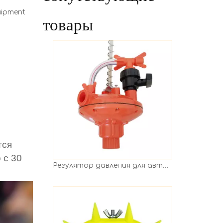
uipment
Регулятор давления для автоматической линии подачи воды
товары
тся
 с 30
Оборудование для животноводства, устройство для отъема теленка, шип для носа, средство против сосания, средство для предотвращения отъема, кольцо для носа коровы