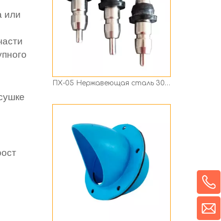
а или
части
упного
Кормушка для кур своими руками, водонепроницаемые резиновые порты для подачи птицы
есушке
рост