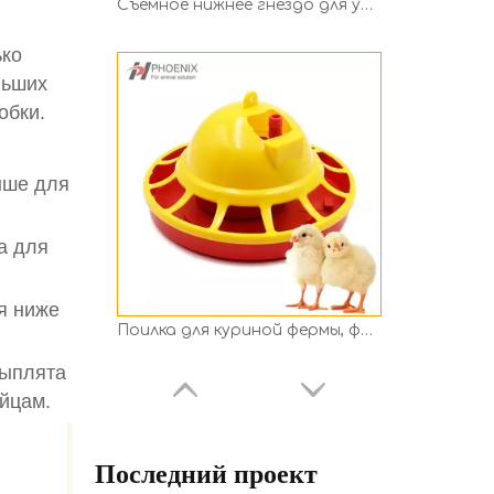
Поилка для куриной фермы, фонтан для утки, голубя, птицы, Плассон, бутылка для воды, автоматическая поилка для курицы с решеткой
ько
льших
обки.
ыше для
а для
я ниже
Ниппели для воды для бройлерной фермы, птицы, перепела, утки, Плассон, автоматическая поилка Ph-44
цыплята
яйцам.
Последний проект