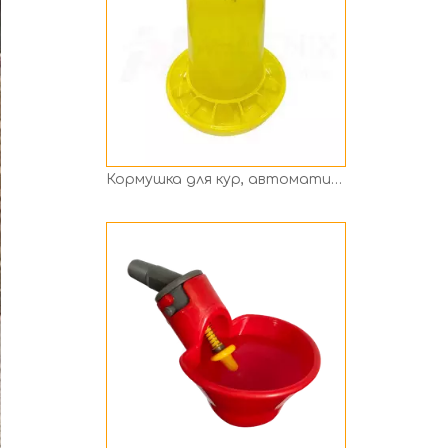
Красная автоматическая поилка для птицы, чашка, поилка для курицы, круглая чаша с пружинным клапаном Ph-20