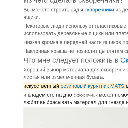
Из чего сделать скворечники?
Вы можете строить ряды
скворечники
из де
ящики.
Некоторые люди используют пластиковые с
использовать деревянные ящики или плет
Низкая кромка в передней части ящиков п
Наклонная крыша не позволит цыплятам сид
Что мне следует положить в
Ск
Хороший выбор материала для скворечника
листья или измельченная бумага.
искусственный
резиновый курятник MATS
м
и кладем его на дно
может помоч
скворечник
любят выбрасывать материал для гнезда и