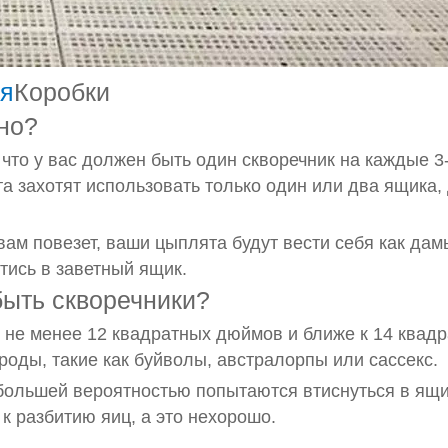
ия
Коробки
но?
что у вас должен быть один скворечник на каждые 3
а захотят использовать только один или два ящика,
ам повезет, ваши цыплята будут вести себя как дам
тись в заветный ящик.
ыть скворечники?
не менее 12 квадратных дюймов и ближе к 14 квад
роды, такие как буйволы, австралорпы или сассекс.
большей вероятностью попытаются втиснуться в ящи
 к разбитию яиц, а это нехорошо.