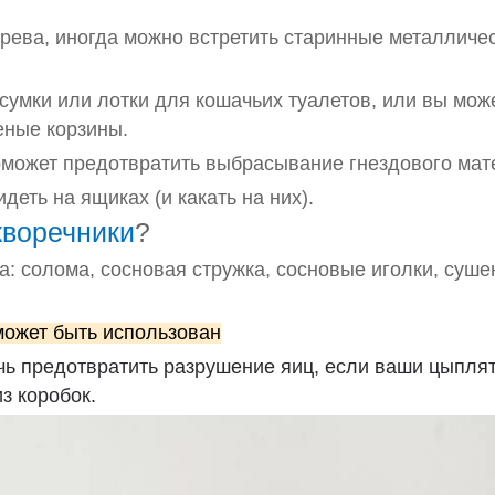
рева, иногда можно встретить старинные металличе
умки или лотки для кошачьих туалетов, или вы мож
еные корзины.
оможет предотвратить выбрасывание гнездового мат
еть на ящиках (и какать на них).
воречники
?
: солома, сосновая стружка, сосновые иголки, суш
ожет быть использован
ь предотвратить разрушение яиц, если ваши цыпля
з коробок.