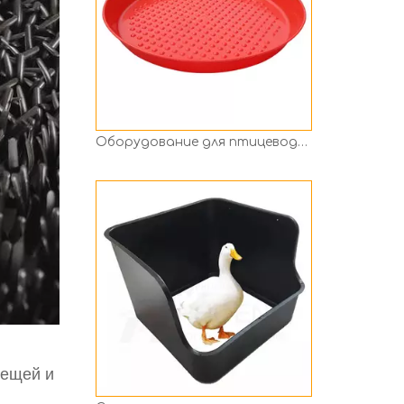
Съемное нижнее гнездо для утиных яиц, черное пластиковое утиное гнездо для птицы, утиное гнездо для откладки яиц, коробка для утиных яиц Ph-167
лещей и