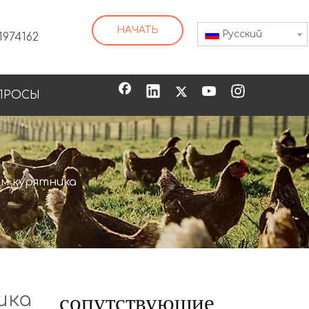
НАЧАТЬ
Pусский
1974162
ПРОСЫ
Автоматическая вода для куриной воды для птицы, перепела, утки, маленького питомца Ph-144
ом курятника
ика
сопутствующие