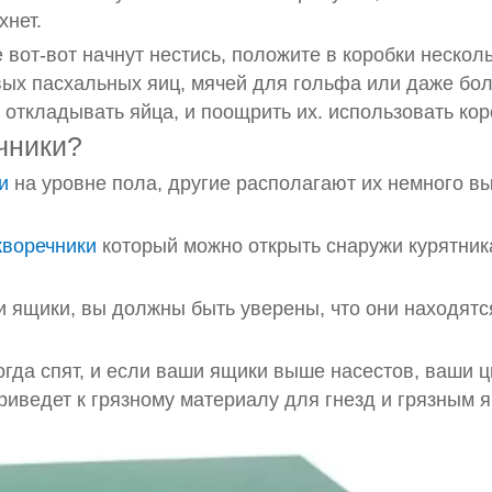
хнет.
 вот-вот начнут нестись, положите в коробки нескол
вых пасхальных яиц, мячей для гольфа или даже бо
т откладывать яйца, и поощрить их. использовать кор
чники?
и
на уровне пола, другие располагают их немного в
кворечники
который можно открыть снаружи курятник
ои ящики, вы должны быть уверены, что они находятс
огда спят, и если ваши ящики выше насестов, ваши 
 приведет к грязному материалу для гнезд и грязным 