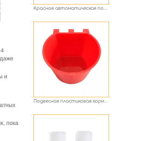
Подвесная пластиковая кормушка для птицы, ведро, кормушка для кур, кормушка для голубей
-4
 даже
ы и
1LВедро для поения воды для курицы, ПП для птицы Ph-234
ратных
к, пока