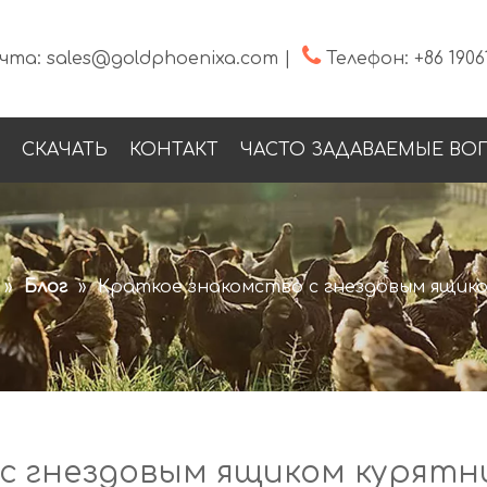

чта:
sales@goldphoenixa.com
|
Телефон:
+86 1906
СКАЧАТЬ
КОНТАКТ
ЧАСТО ЗАДАВАЕМЫЕ ВО
»
Блог
»
Краткое знакомство с гнездовым ящик
с гнездовым ящиком курятн