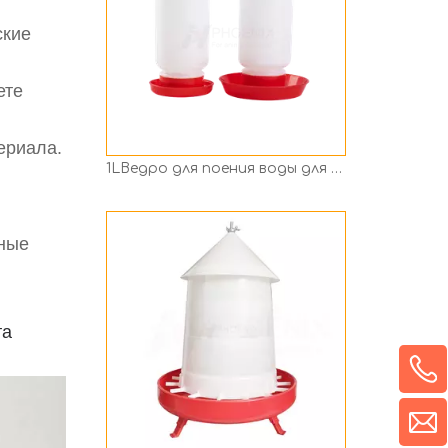
ские
ете
ериала.
Ведро-кормушка для кур с крышками PH-244
еные
та