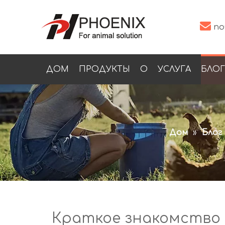

по
ДОМ
ПРОДУКТЫ
О
УСЛУГА
БЛОГ
Дом
»
Блог
Краткое знакомство 