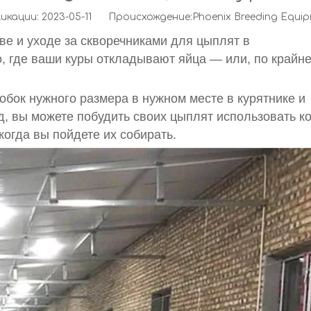
ации: 2023-05-11 Происхождение:
Phoenix Breeding Equi
тве и уходе за скворечниками для цыплят в
, где ваши куры откладывают яйца — или, по крайне
обок нужного размера в нужном месте в курятнике и
, вы можете побудить своих цыплят использовать ко
огда вы пойдете их собирать.