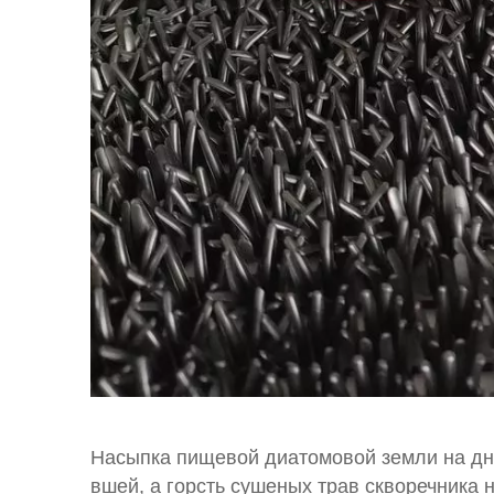
Насыпка пищевой диатомовой земли на дн
вшей, а горсть сушеных трав скворечника 