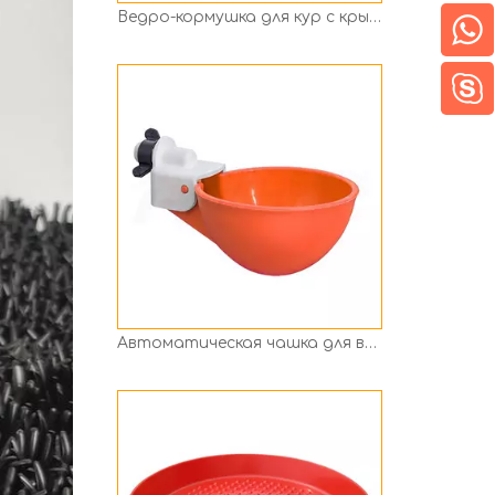
Автоматическая чашка для воды для курицы для птицы, перепела, утки, маленького питомца Ph-124
Оборудование для птицеводства, пластиковый лоток для кормления кур, автоматическая пластина для подачи цыплят, Ph-222