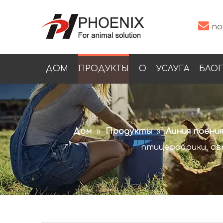

по
ДОМ
ПРОДУКТЫ
О
УСЛУГА
БЛОГ
Дом
»
Продукты
»
Линия поени
птицефабрики, ав