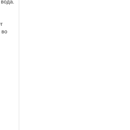
 вода.
 
во 