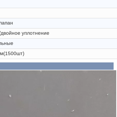
лапан
двойное уплотнение
льные
см(1500шт)
е описание