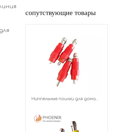
линия
сопутствующие товары
Ниппельные поилки для домашней птицы красного цвета, линия поения, здание птицефабрики, автоматическая система поения сосков для птицы для кур, PH-08
для
Автоматическая поилка с винтовым конусом Интегрированные автоматические поилки для птицы и животных PH-07