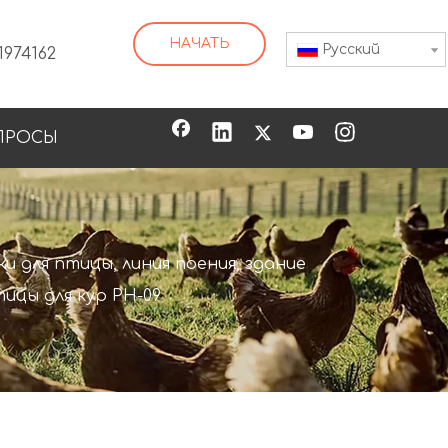
НАЧАТЬ
Pусский
1974162
ПРОСЫ
ПХ-05 Нержавеющая сталь 304 Нажимает поилку сосков для птицы для птицы
и для птицы, линия поения, здание
ицы для кур PH-09