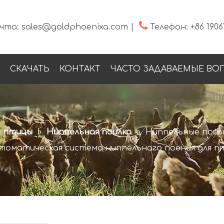

чта:
sales@goldphoenixa.com
|
Телефон:
+86 1906
СКАЧАТЬ
КОНТАКТ
ЧАСТО ЗАДАВАЕМЫЕ ВО
я птицы
»
Ниппельная поилка
»
Ниппельные поилк
томатическая система ниппельного поения для пт