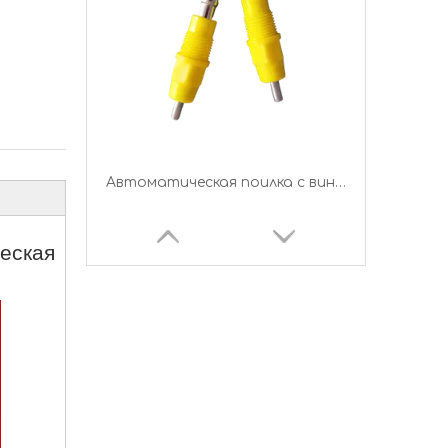
PH-03 Ниппельная поилка из нержавеющей стали 304 с резьбой и резьбой
еская