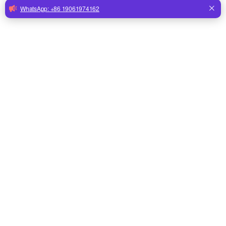
элемент
ценить
Тип маркетинга
Обычный прод
Гарантия на основные
1 год
компоненты
Основные компоненты
Мотор
Применимые отрасли
Фермы, Типог
предприятия,
промышленнос
материалов
Наименование товара
Охлаждающая 