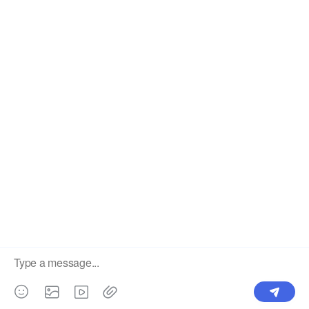
В8: Как вы можете сделать наш бизнес долгосро
А:1.Мы сохраняем хорошее качество и конкурентос
клиентам;
2. Мы уважаем каждого клиента как нашего друга, 
того, откуда они родом.
В9: есть ли у вас послепродажная поддержка?
О: Да, мы рады дать совет, и у нас также есть кв
приедут на ваш завод, чтобы помочь вам вовремя
В10: Какой у вас основной рынок?
О: Мы поставляем сельскохозяйственное оборудова
в Сингапур и Южную Корею.Продажи охватывают 81
предыдущий: