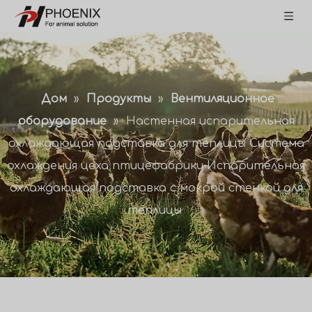
Дом
»
Продукты
»
Вентиляционное
оборудование
»
Настенная испарительная
охлаждающая подставка для теплицы Система
охлаждения цеха птицефабрики Испарительная
охлаждающая подставка с мокрой стенкой для
теплицы